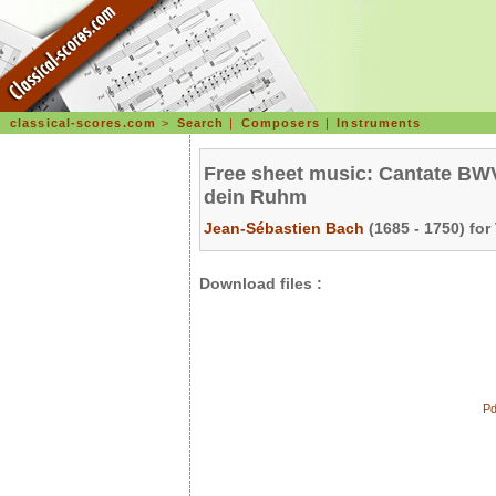
classical-scores.com
>
Search
|
Composers
|
Instruments
Free sheet music: Cantate BWV 
dein Ruhm
Jean-Sébastien Bach
(1685 - 1750) for
Download files :
Pd