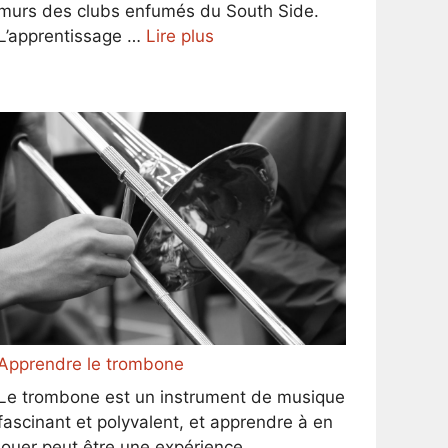
murs des clubs enfumés du South Side.
L’apprentissage …
Lire plus
Apprendre le trombone
Le trombone est un instrument de musique
fascinant et polyvalent, et apprendre à en
jouer peut être une expérience