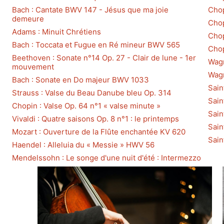
Bach : Cantate BWV 147 - Jésus que ma joie
Chop
demeure
Chop
Adams : Minuit Chrétiens
Chop
Bach : Toccata et Fugue en Ré mineur BWV 565
Chop
Beethoven : Sonate n°14 Op. 27 - Clair de lune - 1er
Wagn
mouvement
Wagn
Bach : Sonate en Do majeur BWV 1033
Sain
Strauss : Valse du Beau Danube bleu Op. 314
Sain
Chopin : Valse Op. 64 n°1 « valse minute »
Sain
Vivaldi : Quatre saisons Op. 8 n°1 : le printemps
Sain
Mozart : Ouverture de la Flûte enchantée KV 620
Sain
Haendel : Alleluia du « Messie » HWV 56
Mendelssohn : Le songe d'une nuit d'été : Intermezzo