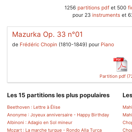
1256
partitions pdf
et 500
f
pour 23
instruments
et 
Mazurka Op. 33 n°01
de
Frédéric Chopin
(1810-1849) pour
Piano
Partition pdf (7
Les 15 partitions les plus populaires
Les
Beethoven : Lettre à Élise
Mahl
Anonyme : Joyeux anniversaire - Happy Birthday
Mahl
Albinoni : Adagio en Sol mineur
Chop
Mozart : La marche turque - Rondo Alla Turca
Chop