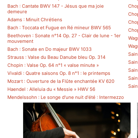
Bach : Cantate BWV 147 - Jésus que ma joie
Chop
demeure
Chop
Adams : Minuit Chrétiens
Chop
Bach : Toccata et Fugue en Ré mineur BWV 565
Chop
Beethoven : Sonate n°14 Op. 27 - Clair de lune - 1er
Wagn
mouvement
Wagn
Bach : Sonate en Do majeur BWV 1033
Sain
Strauss : Valse du Beau Danube bleu Op. 314
Sain
Chopin : Valse Op. 64 n°1 « valse minute »
Sain
Vivaldi : Quatre saisons Op. 8 n°1 : le printemps
Sain
Mozart : Ouverture de la Flûte enchantée KV 620
Sain
Haendel : Alleluia du « Messie » HWV 56
Mendelssohn : Le songe d'une nuit d'été : Intermezzo