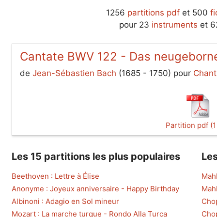
1256
partitions pdf
et 500
f
pour 23
instruments
et 
Cantate BWV 122 - Das neugeborne
de
Jean-Sébastien Bach
(1685 - 1750) pour
Chant
Partition pdf (
Les 15 partitions les plus populaires
Les
Beethoven : Lettre à Élise
Mahl
Anonyme : Joyeux anniversaire - Happy Birthday
Mahl
Albinoni : Adagio en Sol mineur
Chop
Mozart : La marche turque - Rondo Alla Turca
Chop