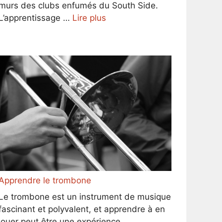
murs des clubs enfumés du South Side.
L’apprentissage …
Lire plus
Apprendre le trombone
Le trombone est un instrument de musique
fascinant et polyvalent, et apprendre à en
jouer peut être une expérience