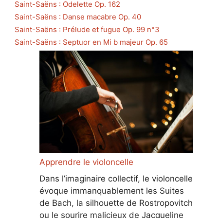
Saint-Saëns : Odelette Op. 162
Saint-Saëns : Danse macabre Op. 40
Saint-Saëns : Prélude et fugue Op. 99 n°3
Saint-Saëns : Septuor en Mi b majeur Op. 65
Apprendre le violoncelle
Dans l’imaginaire collectif, le violoncelle
évoque immanquablement les Suites
de Bach, la silhouette de Rostropovitch
ou le sourire malicieux de Jacqueline