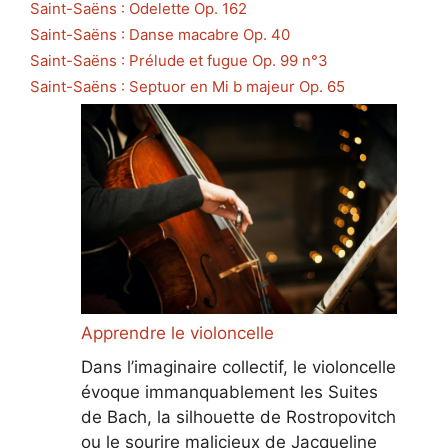
Saint-Saëns : Odelette Op. 162
Saint-Saëns : Danse macabre Op. 40
Saint-Saëns : Prélude et fugue Op. 99 n°3
Saint-Saëns : Septuor en Mi b majeur Op. 65
Apprendre le violoncelle
Dans l’imaginaire collectif, le violoncelle
évoque immanquablement les Suites
de Bach, la silhouette de Rostropovitch
ou le sourire malicieux de Jacqueline