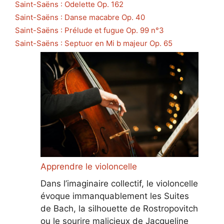
Saint-Saëns : Odelette Op. 162
Saint-Saëns : Danse macabre Op. 40
Saint-Saëns : Prélude et fugue Op. 99 n°3
Saint-Saëns : Septuor en Mi b majeur Op. 65
Apprendre le violoncelle
Dans l’imaginaire collectif, le violoncelle
évoque immanquablement les Suites
de Bach, la silhouette de Rostropovitch
ou le sourire malicieux de Jacqueline