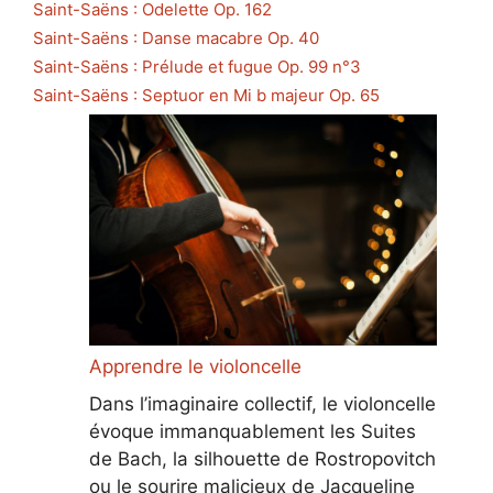
Saint-Saëns : Odelette Op. 162
Saint-Saëns : Danse macabre Op. 40
Saint-Saëns : Prélude et fugue Op. 99 n°3
Saint-Saëns : Septuor en Mi b majeur Op. 65
Apprendre le violoncelle
Dans l’imaginaire collectif, le violoncelle
évoque immanquablement les Suites
de Bach, la silhouette de Rostropovitch
ou le sourire malicieux de Jacqueline