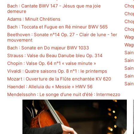
Bach : Cantate BWV 147 - Jésus que ma joie
Chop
demeure
Chop
Adams : Minuit Chrétiens
Chop
Bach : Toccata et Fugue en Ré mineur BWV 565
Chop
Beethoven : Sonate n°14 Op. 27 - Clair de lune - 1er
Wagn
mouvement
Wagn
Bach : Sonate en Do majeur BWV 1033
Sain
Strauss : Valse du Beau Danube bleu Op. 314
Sain
Chopin : Valse Op. 64 n°1 « valse minute »
Sain
Vivaldi : Quatre saisons Op. 8 n°1 : le printemps
Sain
Mozart : Ouverture de la Flûte enchantée KV 620
Sain
Haendel : Alleluia du « Messie » HWV 56
Mendelssohn : Le songe d'une nuit d'été : Intermezzo