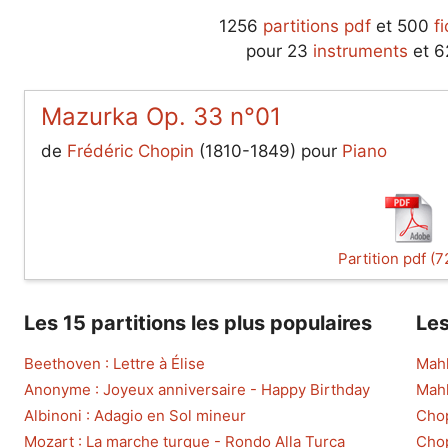
1256
partitions pdf
et 500
f
pour 23
instruments
et 
Mazurka Op. 33 n°01
de
Frédéric Chopin
(1810-1849) pour
Piano
Partition pdf (7
Les 15 partitions les plus populaires
Les
Beethoven : Lettre à Élise
Mahl
Anonyme : Joyeux anniversaire - Happy Birthday
Mahl
Albinoni : Adagio en Sol mineur
Chop
Mozart : La marche turque - Rondo Alla Turca
Chop