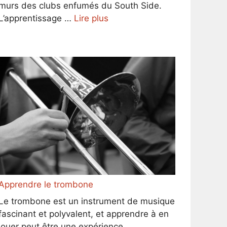
murs des clubs enfumés du South Side.
L’apprentissage …
Lire plus
Apprendre le trombone
Le trombone est un instrument de musique
fascinant et polyvalent, et apprendre à en
jouer peut être une expérience