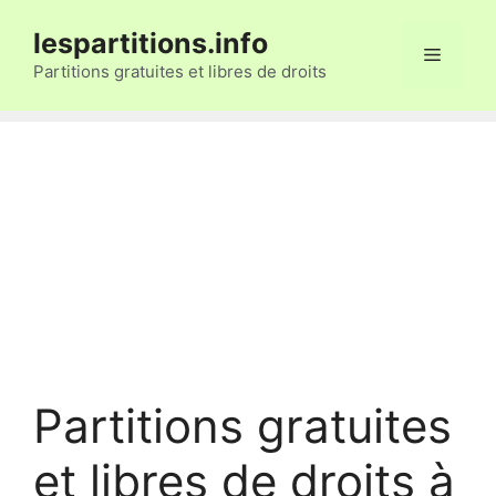
Aller
lespartitions.info
au
Menu
contenu
Partitions gratuites et libres de droits
Partitions gratuites
et libres de droits à