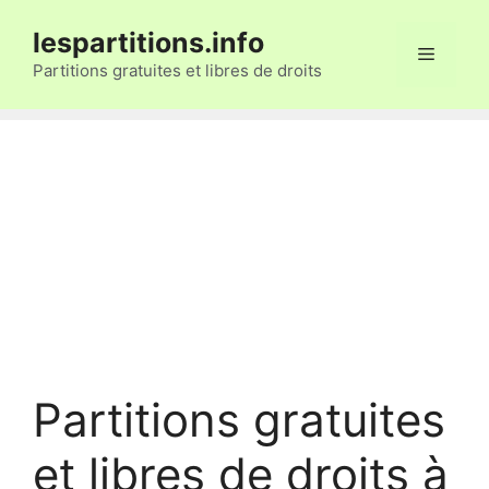
Aller
lespartitions.info
au
Menu
contenu
Partitions gratuites et libres de droits
Partitions gratuites
et libres de droits à