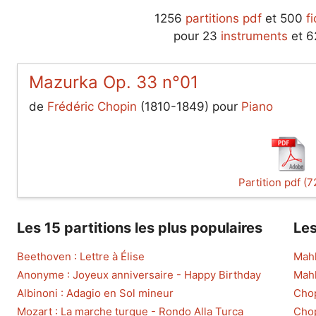
1256
partitions pdf
et 500
f
pour 23
instruments
et 
Mazurka Op. 33 n°01
de
Frédéric Chopin
(1810-1849) pour
Piano
Partition pdf (7
Les 15 partitions les plus populaires
Les
Beethoven : Lettre à Élise
Mahl
Anonyme : Joyeux anniversaire - Happy Birthday
Mahl
Albinoni : Adagio en Sol mineur
Chop
Mozart : La marche turque - Rondo Alla Turca
Chop