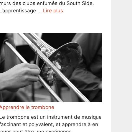
murs des clubs enfumés du South Side.
L’apprentissage …
Lire plus
Apprendre le trombone
Le trombone est un instrument de musique
fascinant et polyvalent, et apprendre à en
jouer peut être une expérience