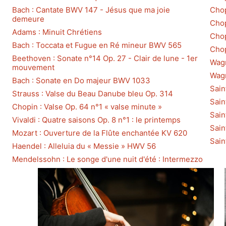
Bach : Cantate BWV 147 - Jésus que ma joie
Chop
demeure
Chop
Adams : Minuit Chrétiens
Chop
Bach : Toccata et Fugue en Ré mineur BWV 565
Chop
Beethoven : Sonate n°14 Op. 27 - Clair de lune - 1er
Wagn
mouvement
Wagn
Bach : Sonate en Do majeur BWV 1033
Sain
Strauss : Valse du Beau Danube bleu Op. 314
Sain
Chopin : Valse Op. 64 n°1 « valse minute »
Sain
Vivaldi : Quatre saisons Op. 8 n°1 : le printemps
Sain
Mozart : Ouverture de la Flûte enchantée KV 620
Sain
Haendel : Alleluia du « Messie » HWV 56
Mendelssohn : Le songe d'une nuit d'été : Intermezzo