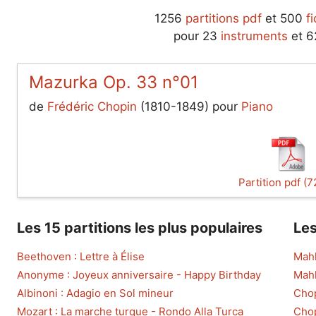
1256
partitions pdf
et 500
f
pour 23
instruments
et 
Mazurka Op. 33 n°01
de
Frédéric Chopin
(1810-1849) pour
Piano
Partition pdf (7
Les 15 partitions les plus populaires
Les
Beethoven : Lettre à Élise
Mahl
Anonyme : Joyeux anniversaire - Happy Birthday
Mahl
Albinoni : Adagio en Sol mineur
Chop
Mozart : La marche turque - Rondo Alla Turca
Chop