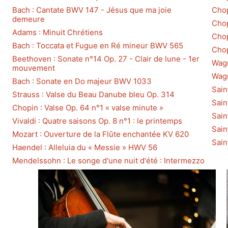
Bach : Cantate BWV 147 - Jésus que ma joie
Chop
demeure
Chop
Adams : Minuit Chrétiens
Chop
Bach : Toccata et Fugue en Ré mineur BWV 565
Chop
Beethoven : Sonate n°14 Op. 27 - Clair de lune - 1er
Wagn
mouvement
Wagn
Bach : Sonate en Do majeur BWV 1033
Sain
Strauss : Valse du Beau Danube bleu Op. 314
Sain
Chopin : Valse Op. 64 n°1 « valse minute »
Sain
Vivaldi : Quatre saisons Op. 8 n°1 : le printemps
Sain
Mozart : Ouverture de la Flûte enchantée KV 620
Sain
Haendel : Alleluia du « Messie » HWV 56
Mendelssohn : Le songe d'une nuit d'été : Intermezzo