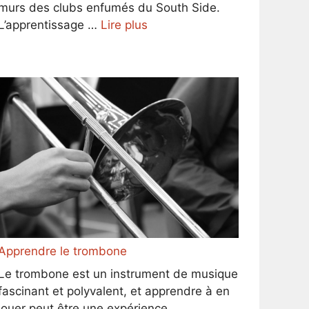
murs des clubs enfumés du South Side.
L’apprentissage …
Lire plus
Apprendre le trombone
Le trombone est un instrument de musique
fascinant et polyvalent, et apprendre à en
jouer peut être une expérience