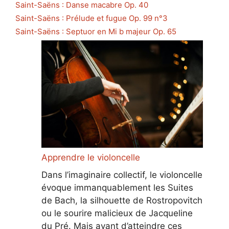
Saint-Saëns : Danse macabre Op. 40
Saint-Saëns : Prélude et fugue Op. 99 n°3
Saint-Saëns : Septuor en Mi b majeur Op. 65
Apprendre le violoncelle
Dans l’imaginaire collectif, le violoncelle
évoque immanquablement les Suites
de Bach, la silhouette de Rostropovitch
ou le sourire malicieux de Jacqueline
du Pré. Mais avant d’atteindre ces