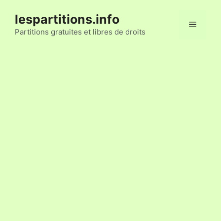
Aller
lespartitions.info
au
Menu
contenu
Partitions gratuites et libres de droits