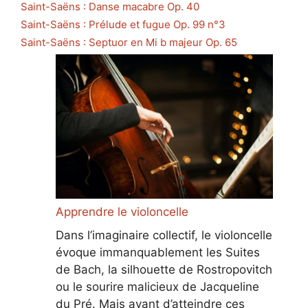
Saint-Saëns : Danse macabre Op. 40
Saint-Saëns : Prélude et fugue Op. 99 n°3
Saint-Saëns : Septuor en Mi b majeur Op. 65
Apprendre le violoncelle
Dans l’imaginaire collectif, le violoncelle
évoque immanquablement les Suites
de Bach, la silhouette de Rostropovitch
ou le sourire malicieux de Jacqueline
du Pré. Mais avant d’atteindre ces