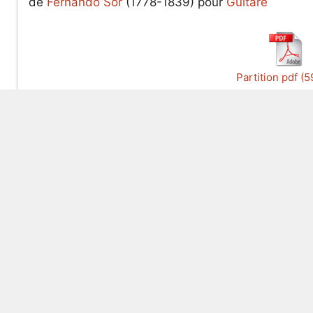
de
Fernando Sor
(1778-1839) pour
Guitare
Partition pdf (5
Les 15 partitions les plus populaires
Les
Beethoven : Lettre à Élise
Mahl
Anonyme : Joyeux anniversaire - Happy Birthday
Mahl
Albinoni : Adagio en Sol mineur
Chop
Mozart : La marche turque - Rondo Alla Turca
Chop
Bach : Cantate BWV 147 - Jésus que ma joie
Chop
demeure
Chop
Adams : Minuit Chrétiens
Chop
Bach : Toccata et Fugue en Ré mineur BWV 565
Chop
Beethoven : Sonate n°14 Op. 27 - Clair de lune - 1er
Wagn
mouvement