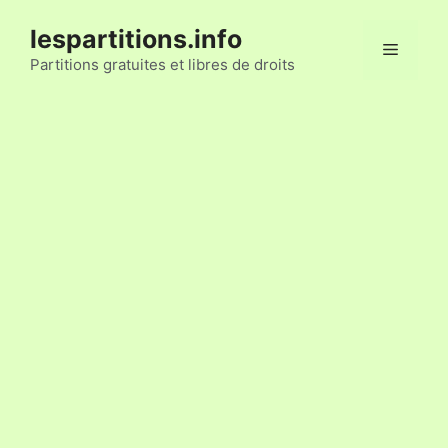
Aller
lespartitions.info
au
Menu
contenu
Partitions gratuites et libres de droits