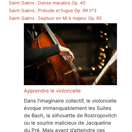
Saint-Saëns : Danse macabre Op. 40
Saint-Saëns : Prélude et fugue Op. 99 n°3
Saint-Saëns : Septuor en Mi b majeur Op. 65
Apprendre le violoncelle
Dans l’imaginaire collectif, le violoncelle
évoque immanquablement les Suites
de Bach, la silhouette de Rostropovitch
ou le sourire malicieux de Jacqueline
du Pré. Mais avant d’atteindre ces