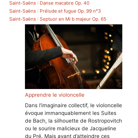
Saint-Saëns : Danse macabre Op. 40
Saint-Saëns : Prélude et fugue Op. 99 n°3
Saint-Saëns : Septuor en Mi b majeur Op. 65
Apprendre le violoncelle
Dans l’imaginaire collectif, le violoncelle
évoque immanquablement les Suites
de Bach, la silhouette de Rostropovitch
ou le sourire malicieux de Jacqueline
du Pré. Mais avant d’atteindre ces