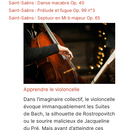
Saint-Saëns : Danse macabre Op. 40
Saint-Saëns : Prélude et fugue Op. 99 n°3
Saint-Saëns : Septuor en Mi b majeur Op. 65
Apprendre le violoncelle
Dans l’imaginaire collectif, le violoncelle
évoque immanquablement les Suites
de Bach, la silhouette de Rostropovitch
ou le sourire malicieux de Jacqueline
du Pré. Mais avant d’atteindre ces