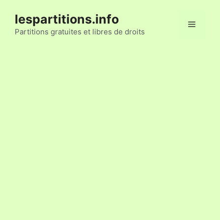
Aller
lespartitions.info
au
Menu
contenu
Partitions gratuites et libres de droits