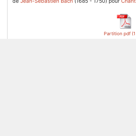
de
Jean-Sébastien Bach
(1685 - 1750) pour
Chant
Partition pdf (
Les 15 partitions les plus populaires
Les
Beethoven : Lettre à Élise
Mahl
Anonyme : Joyeux anniversaire - Happy Birthday
Mahl
Albinoni : Adagio en Sol mineur
Chop
Mozart : La marche turque - Rondo Alla Turca
Chop
Bach : Cantate BWV 147 - Jésus que ma joie
Chop
demeure
Chop
Adams : Minuit Chrétiens
Chop
Bach : Toccata et Fugue en Ré mineur BWV 565
Chop
Beethoven : Sonate n°14 Op. 27 - Clair de lune - 1er
Wagn
mouvement