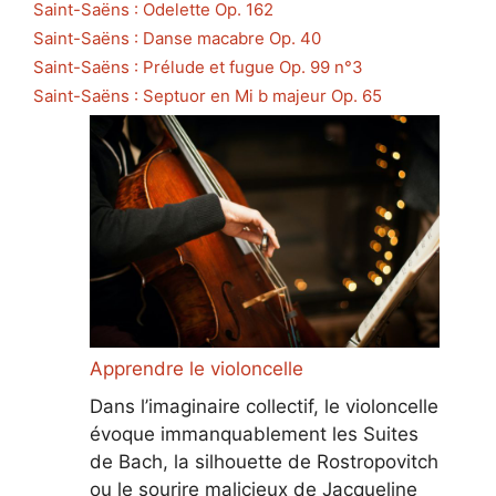
Saint-Saëns : Odelette Op. 162
Saint-Saëns : Danse macabre Op. 40
Saint-Saëns : Prélude et fugue Op. 99 n°3
Saint-Saëns : Septuor en Mi b majeur Op. 65
Apprendre le violoncelle
Dans l’imaginaire collectif, le violoncelle
évoque immanquablement les Suites
de Bach, la silhouette de Rostropovitch
ou le sourire malicieux de Jacqueline