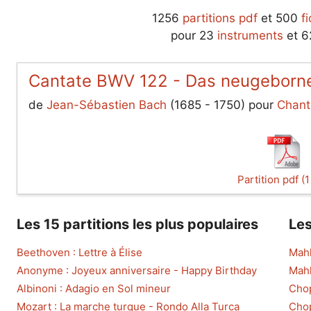
1256
partitions pdf
et 500
f
pour 23
instruments
et 
Cantate BWV 122 - Das neugeborne
de
Jean-Sébastien Bach
(1685 - 1750) pour
Chant
Partition pdf (
Les 15 partitions les plus populaires
Les
Beethoven : Lettre à Élise
Mahl
Anonyme : Joyeux anniversaire - Happy Birthday
Mahl
Albinoni : Adagio en Sol mineur
Chop
Mozart : La marche turque - Rondo Alla Turca
Chop