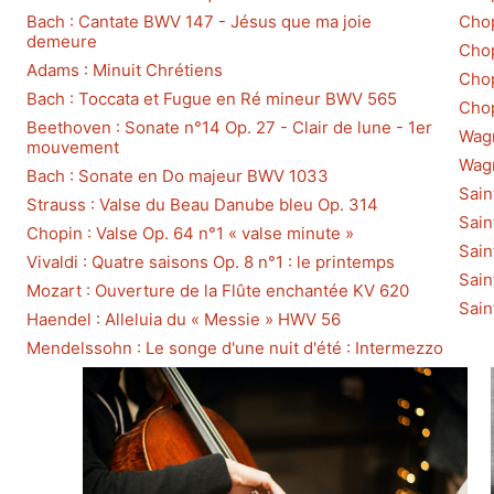
Bach : Cantate BWV 147 - Jésus que ma joie
Chop
demeure
Chop
Adams : Minuit Chrétiens
Chop
Bach : Toccata et Fugue en Ré mineur BWV 565
Chop
Beethoven : Sonate n°14 Op. 27 - Clair de lune - 1er
Wagn
mouvement
Wagn
Bach : Sonate en Do majeur BWV 1033
Sain
Strauss : Valse du Beau Danube bleu Op. 314
Sain
Chopin : Valse Op. 64 n°1 « valse minute »
Sain
Vivaldi : Quatre saisons Op. 8 n°1 : le printemps
Sain
Mozart : Ouverture de la Flûte enchantée KV 620
Sain
Haendel : Alleluia du « Messie » HWV 56
Mendelssohn : Le songe d'une nuit d'été : Intermezzo