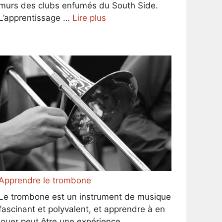
murs des clubs enfumés du South Side.
L’apprentissage …
Lire plus
Apprendre le trombone
Le trombone est un instrument de musique
fascinant et polyvalent, et apprendre à en
jouer peut être une expérience