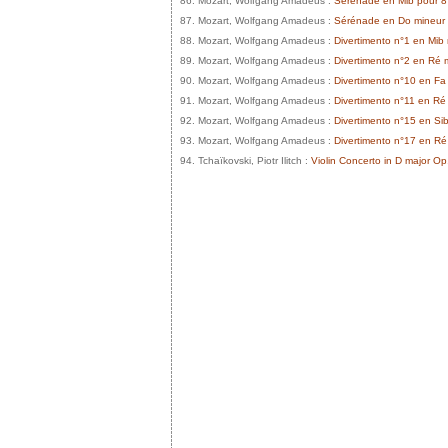
86. Mozart, Wolfgang Amadeus :
Sérénade en Mib pour 8
87. Mozart, Wolfgang Amadeus :
Sérénade en Do mineur 
88. Mozart, Wolfgang Amadeus :
Divertimento n°1 en Mib
89. Mozart, Wolfgang Amadeus :
Divertimento n°2 en Ré 
90. Mozart, Wolfgang Amadeus :
Divertimento n°10 en Fa
91. Mozart, Wolfgang Amadeus :
Divertimento n°11 en Ré
92. Mozart, Wolfgang Amadeus :
Divertimento n°15 en Si
93. Mozart, Wolfgang Amadeus :
Divertimento n°17 en Ré
94. Tchaïkovski, Piotr Ilitch :
Violin Concerto in D major Op