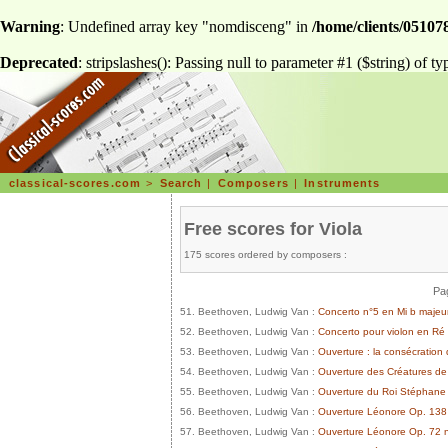
Warning
: Undefined array key "nomdisceng" in
/home/clients/051078
Deprecated
: stripslashes(): Passing null to parameter #1 ($string) of ty
classical-scores.com
>
Search
|
Composers
|
Instruments
Free scores for Viola
175 scores ordered by composers :
Pag
51. Beethoven, Ludwig Van :
Concerto n°5 en Mi b majeur
52. Beethoven, Ludwig Van :
Concerto pour violon en Ré 
53. Beethoven, Ludwig Van :
Ouverture : la consécration
54. Beethoven, Ludwig Van :
Ouverture des Créatures d
55. Beethoven, Ludwig Van :
Ouverture du Roi Stéphane
56. Beethoven, Ludwig Van :
Ouverture Léonore Op. 138
57. Beethoven, Ludwig Van :
Ouverture Léonore Op. 72 