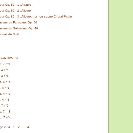
eur Op. 80 - 1 : Adagio
ur Op. 80 - 2 : Allegro
eur Op. 80 - 3 : Allegro, ma non troppo Choral Finale
hestre en Fa majeur Op. 50
hestre en Sol majeur Op. 40
a nuit de Noël
essiah HWV 56
p. 7 n°1
 4 n°5
 4 n°4
p. 4 n°6
. 4 n°1
p. 4 n°2
. 4 n°3
 7 n°2
p. 7 n°3
p. 7 n°4
e 2 / 4 -
1
-
2
-
3
-
4
-