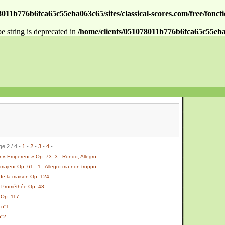
011b776b6fca65c55eba063c65/sites/classical-scores.com/free/fonctio
pe string is deprecated in
/home/clients/051078011b776b6fca65c55eba063
e 2 / 4 -
1
-
2
-
3
-
4
-
 « Empereur » Op. 73 -3 : Rondo, Allegro
majeur Op. 61 - 1 : Allegro ma non troppo
 de la maison Op. 124
e Prométhée Op. 43
 Op. 117
 n°1
n°2