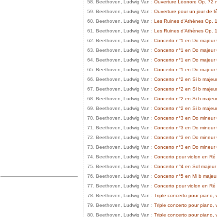
58. Beethoven, Ludwig Van :
Ouverture Léonore Op. 72 
59. Beethoven, Ludwig Van :
Ouverture pour un jour de f
60. Beethoven, Ludwig Van :
Les Ruines d'Athènes Op. 1
61. Beethoven, Ludwig Van :
Les Ruines d'Athènes Op. 1
62. Beethoven, Ludwig Van :
Concerto n°1 en Do majeur O
63. Beethoven, Ludwig Van :
Concerto n°1 en Do majeur 
64. Beethoven, Ludwig Van :
Concerto n°1 en Do majeur O
65. Beethoven, Ludwig Van :
Concerto n°1 en Do majeur
66. Beethoven, Ludwig Van :
Concerto n°2 en Si b majeur 
67. Beethoven, Ludwig Van :
Concerto n°2 en Si b majeur
68. Beethoven, Ludwig Van :
Concerto n°2 en Si b majeur
69. Beethoven, Ludwig Van :
Concerto n°2 en Si b majeu
70. Beethoven, Ludwig Van :
Concerto n°3 en Do mineur O
71. Beethoven, Ludwig Van :
Concerto n°3 en Do mineur 
72. Beethoven, Ludwig Van :
Concerto n°3 en Do mineur O
73. Beethoven, Ludwig Van :
Concerto n°3 en Do mineur
74. Beethoven, Ludwig Van :
Concerto pour violon en Ré 
75. Beethoven, Ludwig Van :
Concerto n°4 en Sol majeur
76. Beethoven, Ludwig Van :
Concerto n°5 en Mi b majeu
77. Beethoven, Ludwig Van :
Concerto pour violon en Ré 
78. Beethoven, Ludwig Van :
Triple concerto pour piano, v
79. Beethoven, Ludwig Van :
Triple concerto pour piano, 
80. Beethoven, Ludwig Van :
Triple concerto pour piano, 