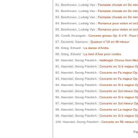
81. Beethoven, Ludwig Van :
Fantaisie chorale en Do min
82. Beethoven, Ludwig Van :
Fantaisie chorale en Do mine
83. Beethoven, Ludwig Van :
Fantaisie chorale en Do min
84. Beethoven, Ludwig Van :
Romance pour violon et orc
85. Beethoven, Ludwig Van :
Romance pour violon et orc
86. Corelli, Arcangelo :
Concerto grosso Op. 6 n°8 - Pour l
87. Donizetti, Gaetano :
Quatuor n°18 en Mi mineur
88. Grieg, Edvard :
La danse d'Anitra
89. Grieg, Edvard :
La mort d'Ase pour cordes
90. Haendel, Georg Friedrich :
Hallelujah Chorus from M
91. Haendel, Georg Friedrich :
Concerto en Si b majeur O
92. Haendel, Georg Friedrich :
Concerto en Fa majeur Op.
93. Haendel, Georg Friedrich :
Concerto en Fa majeur Op.
94. Haendel, Georg Friedrich :
Concerto en Si b majeur O
95. Haendel, Georg Friedrich :
Concerto en Sol mineur Op
96. Haendel, Georg Friedrich :
Concerto en Si b majeur O
97. Haendel, Georg Friedrich :
Concerto en Sol mineur Op
98. Haendel, Georg Friedrich :
Concerto en La majeur Op.
99. Haendel, Georg Friedrich :
Concerto en Si b majeur O
100. Haendel, Georg Friedrich :
Concerto en Ré mineur O
Pag