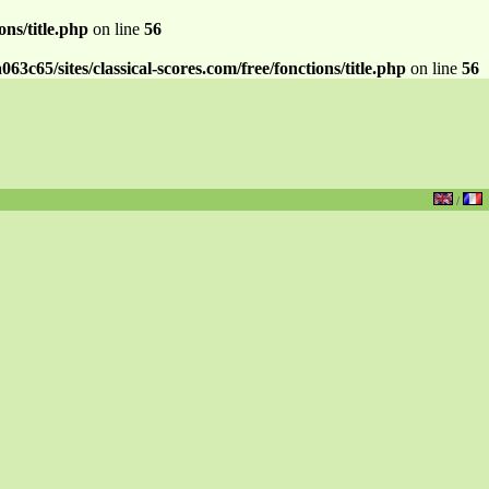
ns/title.php
on line
56
c65/sites/classical-scores.com/free/fonctions/title.php
on line
56
/