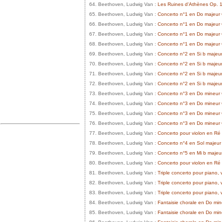
64. Beethoven, Ludwig Van :
Les Ruines d'Athènes Op. 1
65. Beethoven, Ludwig Van :
Concerto n°1 en Do majeur O
66. Beethoven, Ludwig Van :
Concerto n°1 en Do majeur 
67. Beethoven, Ludwig Van :
Concerto n°1 en Do majeur O
68. Beethoven, Ludwig Van :
Concerto n°1 en Do majeur
69. Beethoven, Ludwig Van :
Concerto n°2 en Si b majeur 
70. Beethoven, Ludwig Van :
Concerto n°2 en Si b majeur
71. Beethoven, Ludwig Van :
Concerto n°2 en Si b majeur
72. Beethoven, Ludwig Van :
Concerto n°2 en Si b majeu
73. Beethoven, Ludwig Van :
Concerto n°3 en Do mineur O
74. Beethoven, Ludwig Van :
Concerto n°3 en Do mineur 
75. Beethoven, Ludwig Van :
Concerto n°3 en Do mineur O
76. Beethoven, Ludwig Van :
Concerto n°3 en Do mineur
77. Beethoven, Ludwig Van :
Concerto pour violon en Ré 
78. Beethoven, Ludwig Van :
Concerto n°4 en Sol majeur
79. Beethoven, Ludwig Van :
Concerto n°5 en Mi b majeu
80. Beethoven, Ludwig Van :
Concerto pour violon en Ré 
81. Beethoven, Ludwig Van :
Triple concerto pour piano, v
82. Beethoven, Ludwig Van :
Triple concerto pour piano, 
83. Beethoven, Ludwig Van :
Triple concerto pour piano, 
84. Beethoven, Ludwig Van :
Fantaisie chorale en Do min
85. Beethoven, Ludwig Van :
Fantaisie chorale en Do mine