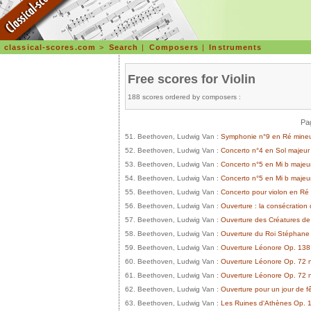
classical-scores.com
>
Search
|
Composers
|
Instruments
Free scores for Violin
188 scores ordered by composers :
Pag
51. Beethoven, Ludwig Van :
Symphonie n°9 en Ré mineur
52. Beethoven, Ludwig Van :
Concerto n°4 en Sol majeur 
53. Beethoven, Ludwig Van :
Concerto n°5 en Mi b majeur
54. Beethoven, Ludwig Van :
Concerto n°5 en Mi b majeur
55. Beethoven, Ludwig Van :
Concerto pour violon en Ré 
56. Beethoven, Ludwig Van :
Ouverture : la consécration
57. Beethoven, Ludwig Van :
Ouverture des Créatures d
58. Beethoven, Ludwig Van :
Ouverture du Roi Stéphane
59. Beethoven, Ludwig Van :
Ouverture Léonore Op. 138
60. Beethoven, Ludwig Van :
Ouverture Léonore Op. 72 
61. Beethoven, Ludwig Van :
Ouverture Léonore Op. 72 
62. Beethoven, Ludwig Van :
Ouverture pour un jour de f
63. Beethoven, Ludwig Van :
Les Ruines d'Athènes Op. 1