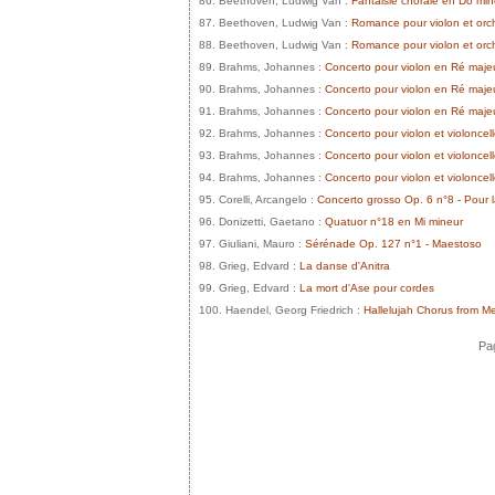
86. Beethoven, Ludwig Van :
Fantaisie chorale en Do min
87. Beethoven, Ludwig Van :
Romance pour violon et orc
88. Beethoven, Ludwig Van :
Romance pour violon et orc
89. Brahms, Johannes :
Concerto pour violon en Ré majeu
90. Brahms, Johannes :
Concerto pour violon en Ré majeu
91. Brahms, Johannes :
Concerto pour violon en Ré majeu
92. Brahms, Johannes :
Concerto pour violon et violoncel
93. Brahms, Johannes :
Concerto pour violon et violonce
94. Brahms, Johannes :
Concerto pour violon et violoncel
95. Corelli, Arcangelo :
Concerto grosso Op. 6 n°8 - Pour l
96. Donizetti, Gaetano :
Quatuor n°18 en Mi mineur
97. Giuliani, Mauro :
Sérénade Op. 127 n°1 - Maestoso
98. Grieg, Edvard :
La danse d'Anitra
99. Grieg, Edvard :
La mort d'Ase pour cordes
100. Haendel, Georg Friedrich :
Hallelujah Chorus from 
Pag