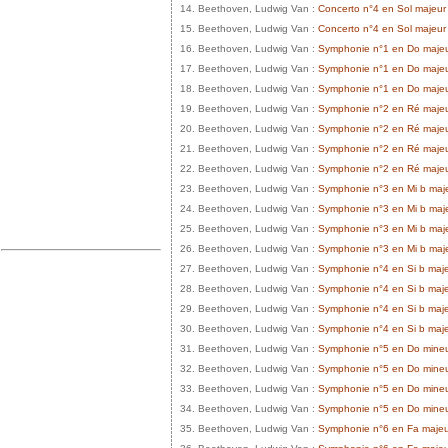
14. Beethoven, Ludwig Van :
Concerto n°4 en Sol majeur 
15. Beethoven, Ludwig Van :
Concerto n°4 en Sol majeur
16. Beethoven, Ludwig Van :
Symphonie n°1 en Do majeur
17. Beethoven, Ludwig Van :
Symphonie n°1 en Do majeur 
18. Beethoven, Ludwig Van :
Symphonie n°1 en Do majeur 
19. Beethoven, Ludwig Van :
Symphonie n°2 en Ré majeur 
20. Beethoven, Ludwig Van :
Symphonie n°2 en Ré majeur
21. Beethoven, Ludwig Van :
Symphonie n°2 en Ré majeur
22. Beethoven, Ludwig Van :
Symphonie n°2 en Ré majeur 
23. Beethoven, Ludwig Van :
Symphonie n°3 en Mi b majeu
24. Beethoven, Ludwig Van :
Symphonie n°3 en Mi b maje
25. Beethoven, Ludwig Van :
Symphonie n°3 en Mi b majeu
26. Beethoven, Ludwig Van :
Symphonie n°3 en Mi b majeu
27. Beethoven, Ludwig Van :
Symphonie n°4 en Si b majeu
28. Beethoven, Ludwig Van :
Symphonie n°4 en Si b maje
29. Beethoven, Ludwig Van :
Symphonie n°4 en Si b majeur
30. Beethoven, Ludwig Van :
Symphonie n°4 en Si b majeu
31. Beethoven, Ludwig Van :
Symphonie n°5 en Do mineur 
32. Beethoven, Ludwig Van :
Symphonie n°5 en Do mineur
33. Beethoven, Ludwig Van :
Symphonie n°5 en Do mineur 
34. Beethoven, Ludwig Van :
Symphonie n°5 en Do mineur 
35. Beethoven, Ludwig Van :
Symphonie n°6 en Fa majeur 