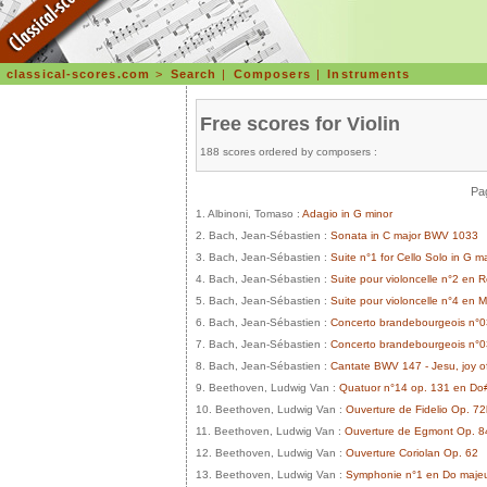
classical-scores.com
>
Search
|
Composers
|
Instruments
Free scores for Violin
188 scores ordered by composers :
Pag
1. Albinoni, Tomaso :
Adagio in G minor
2. Bach, Jean-Sébastien :
Sonata in C major BWV 1033
3. Bach, Jean-Sébastien :
Suite n°1 for Cello Solo in G
4. Bach, Jean-Sébastien :
Suite pour violoncelle n°2 en
5. Bach, Jean-Sébastien :
Suite pour violoncelle n°4 en
6. Bach, Jean-Sébastien :
Concerto brandebourgeois n°0
7. Bach, Jean-Sébastien :
Concerto brandebourgeois n°0
8. Bach, Jean-Sébastien :
Cantate BWV 147 - Jesu, joy of
9. Beethoven, Ludwig Van :
Quatuor n°14 op. 131 en Do
10. Beethoven, Ludwig Van :
Ouverture de Fidelio Op. 7
11. Beethoven, Ludwig Van :
Ouverture de Egmont Op. 8
12. Beethoven, Ludwig Van :
Ouverture Coriolan Op. 62
13. Beethoven, Ludwig Van :
Symphonie n°1 en Do majeur 