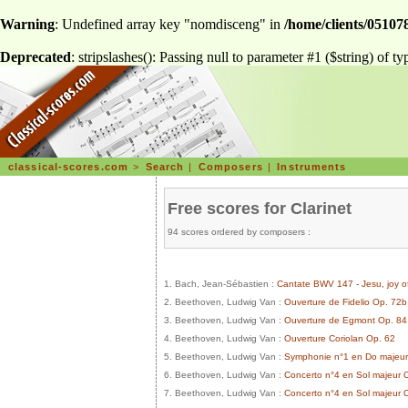
Warning
: Undefined array key "nomdisceng" in
/home/clients/051078
Deprecated
: stripslashes(): Passing null to parameter #1 ($string) of ty
classical-scores.com
>
Search
|
Composers
|
Instruments
Free scores for Clarinet
94 scores ordered by composers :
1. Bach, Jean-Sébastien :
Cantate BWV 147 - Jesu, joy of
2. Beethoven, Ludwig Van :
Ouverture de Fidelio Op. 72b
3. Beethoven, Ludwig Van :
Ouverture de Egmont Op. 84
4. Beethoven, Ludwig Van :
Ouverture Coriolan Op. 62
5. Beethoven, Ludwig Van :
Symphonie n°1 en Do majeur O
6. Beethoven, Ludwig Van :
Concerto n°4 en Sol majeur O
7. Beethoven, Ludwig Van :
Concerto n°4 en Sol majeur O