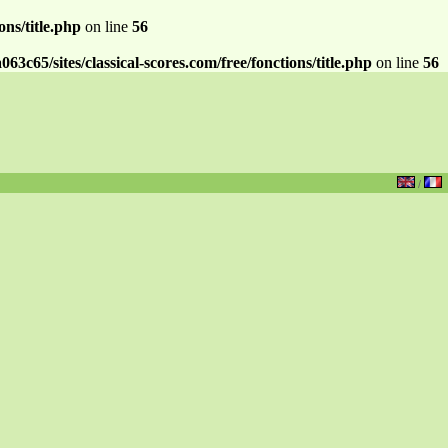
ns/title.php
on line
56
c65/sites/classical-scores.com/free/fonctions/title.php
on line
56
/