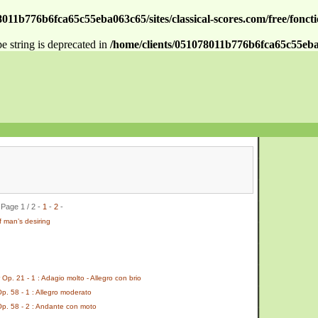
011b776b6fca65c55eba063c65/sites/classical-scores.com/free/fonctio
pe string is deprecated in
/home/clients/051078011b776b6fca65c55eba063
Page 1 / 2 -
1
-
2
-
 man’s desiring
p. 21 - 1 : Adagio molto - Allegro con brio
p. 58 - 1 : Allegro moderato
p. 58 - 2 : Andante con moto