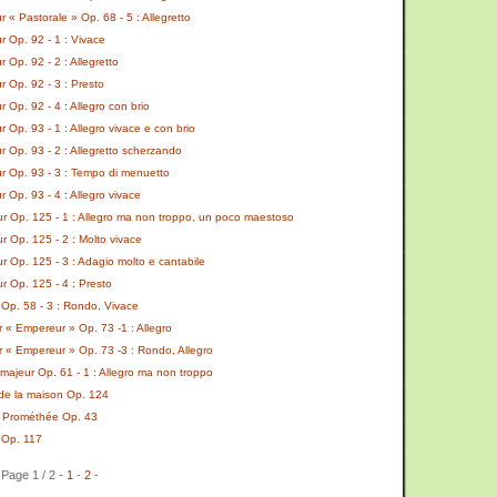
« Pastorale » Op. 68 - 5 : Allegretto
 Op. 92 - 1 : Vivace
Op. 92 - 2 : Allegretto
 Op. 92 - 3 : Presto
Op. 92 - 4 : Allegro con brio
Op. 93 - 1 : Allegro vivace e con brio
 Op. 93 - 2 : Allegretto scherzando
 Op. 93 - 3 : Tempo di menuetto
Op. 93 - 4 : Allegro vivace
 Op. 125 - 1 : Allegro ma non troppo, un poco maestoso
 Op. 125 - 2 : Molto vivace
 Op. 125 - 3 : Adagio molto e cantabile
 Op. 125 - 4 : Presto
Op. 58 - 3 : Rondo, Vivace
 « Empereur » Op. 73 -1 : Allegro
 « Empereur » Op. 73 -3 : Rondo, Allegro
majeur Op. 61 - 1 : Allegro ma non troppo
 de la maison Op. 124
e Prométhée Op. 43
 Op. 117
Page 1 / 2 -
1
-
2
-