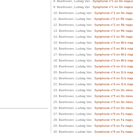
8. Beethoven, Ludwig Van :
Symphonie n°1 en Do majeur 
9. Beethoven, Ludwig Van :
Symphonie n°1 en Do majeur O
10. Beethoven, Ludwig Van :
Symphonie n°1 en Do majeur 
11. Beethoven, Ludwig Van :
Symphonie n°2 en Ré majeur 
12. Beethoven, Ludwig Van :
Symphonie n°2 en Ré majeur
13. Beethoven, Ludwig Van :
Symphonie n°2 en Ré majeur
14. Beethoven, Ludwig Van :
Symphonie n°2 en Ré majeur 
15. Beethoven, Ludwig Van :
Symphonie n°3 en Mi b majeu
16. Beethoven, Ludwig Van :
Symphonie n°3 en Mi b maje
17. Beethoven, Ludwig Van :
Symphonie n°3 en Mi b majeu
18. Beethoven, Ludwig Van :
Symphonie n°3 en Mi b majeu
19. Beethoven, Ludwig Van :
Symphonie n°4 en Si b majeu
20. Beethoven, Ludwig Van :
Symphonie n°4 en Si b maje
21. Beethoven, Ludwig Van :
Symphonie n°4 en Si b majeur
22. Beethoven, Ludwig Van :
Symphonie n°4 en Si b majeu
23. Beethoven, Ludwig Van :
Symphonie n°5 en Do mineur 
24. Beethoven, Ludwig Van :
Symphonie n°5 en Do mineur
25. Beethoven, Ludwig Van :
Symphonie n°5 en Do mineur 
26. Beethoven, Ludwig Van :
Symphonie n°5 en Do mineur 
27. Beethoven, Ludwig Van :
Symphonie n°6 en Fa majeur 
28. Beethoven, Ludwig Van :
Symphonie n°6 en Fa majeur
29. Beethoven, Ludwig Van :
Symphonie n°6 en Fa majeur 
30. Beethoven, Ludwig Van :
Symphonie n°6 en Fa majeur 