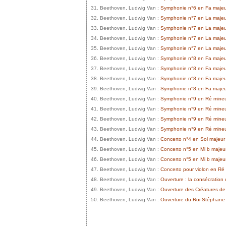
31. Beethoven, Ludwig Van :
Symphonie n°6 en Fa majeur 
32. Beethoven, Ludwig Van :
Symphonie n°7 en La majeur
33. Beethoven, Ludwig Van :
Symphonie n°7 en La majeur 
34. Beethoven, Ludwig Van :
Symphonie n°7 en La majeur
35. Beethoven, Ludwig Van :
Symphonie n°7 en La majeur 
36. Beethoven, Ludwig Van :
Symphonie n°8 en Fa majeur 
37. Beethoven, Ludwig Van :
Symphonie n°8 en Fa majeur
38. Beethoven, Ludwig Van :
Symphonie n°8 en Fa majeur
39. Beethoven, Ludwig Van :
Symphonie n°8 en Fa majeur 
40. Beethoven, Ludwig Van :
Symphonie n°9 en Ré mineur
41. Beethoven, Ludwig Van :
Symphonie n°9 en Ré mineur
42. Beethoven, Ludwig Van :
Symphonie n°9 en Ré mineur
43. Beethoven, Ludwig Van :
Symphonie n°9 en Ré mineur
44. Beethoven, Ludwig Van :
Concerto n°4 en Sol majeur 
45. Beethoven, Ludwig Van :
Concerto n°5 en Mi b majeur
46. Beethoven, Ludwig Van :
Concerto n°5 en Mi b majeur
47. Beethoven, Ludwig Van :
Concerto pour violon en Ré 
48. Beethoven, Ludwig Van :
Ouverture : la consécration
49. Beethoven, Ludwig Van :
Ouverture des Créatures d
50. Beethoven, Ludwig Van :
Ouverture du Roi Stéphane