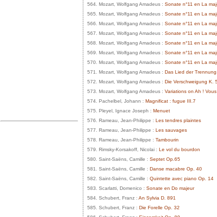
564. Mozart, Wolfgang Amadeus :
Sonate n°11 en La maje
565. Mozart, Wolfgang Amadeus :
Sonate n°11 en La maje
566. Mozart, Wolfgang Amadeus :
Sonate n°11 en La maje
567. Mozart, Wolfgang Amadeus :
Sonate n°11 en La maje
568. Mozart, Wolfgang Amadeus :
Sonate n°11 en La maje
569. Mozart, Wolfgang Amadeus :
Sonate n°11 en La maj
570. Mozart, Wolfgang Amadeus :
Sonate n°11 en La maj
571. Mozart, Wolfgang Amadeus :
Das Lied der Trennung
572. Mozart, Wolfgang Amadeus :
Die Verschweigung K. 
573. Mozart, Wolfgang Amadeus :
Variations on Ah ! Vou
574. Pachelbel, Johann :
Magnificat : fugue III.7
575. Pleyel, Ignace Joseph :
Menuet
576. Rameau, Jean-Philippe :
Les tendres plaintes
577. Rameau, Jean-Philippe :
Les sauvages
578. Rameau, Jean-Philippe :
Tambourin
579. Rimsky-Korsakoff, Nicolai :
Le vol du bourdon
580. Saint-Saëns, Camille :
Septet Op.65
581. Saint-Saëns, Camille :
Danse macabre Op. 40
582. Saint-Saëns, Camille :
Quintette avec piano Op. 14
583. Scarlatti, Domenico :
Sonate en Do majeur
584. Schubert, Franz :
An Sylvia D. 891
585. Schubert, Franz :
Die Forelle Op. 32