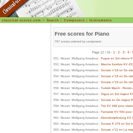
classical-scores.com
>
Search
|
Composers
|
Instruments
Free scores for Piano
767 scores ordered by composers :
Page 12 / 16 -
1
-
2
-
3
-
4
-
551. Mozart, Wolfgang Amadeus :
Fugue en Sol mineur 
552. Mozart, Wolfgang Amadeus :
Marche funèbre KV 45
553. Mozart, Wolfgang Amadeus :
Sonate n°18 en Do mi
554. Mozart, Wolfgang Amadeus :
Sonate n°18 en Do mi
555. Mozart, Wolfgang Amadeus :
Sonate n°18 en Do mi
556. Mozart, Wolfgang Amadeus :
Turkish March - Rondo 
557. Mozart, Wolfgang Amadeus :
Gigue en Sol majeur K
558. Mozart, Wolfgang Amadeus :
Sonate en Do majeur 
559. Mozart, Wolfgang Amadeus :
Trio KV 498 pour clarine
560. Mozart, Wolfgang Amadeus :
Fantaisie KV 594 pour
561. Mozart, Wolfgang Amadeus :
Abendempfindung KV 
562. Mozart, Wolfgang Amadeus :
Sonate K 379 en Sol ma
563. Mozart, Wolfgang Amadeus :
Sonate n°11 en La maje