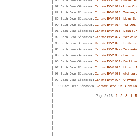
86. Bach, Jean-Sébastien :
Cantate BWV 010 - Meine See
87. Bach, Jean-Sébastien :
Cantate BWV 011 - Lobet Gott
88. Bach, Jean-Sébastien :
Cantate BWV 012 - Weinen, 
89. Bach, Jean-Sébastien :
Cantate BWV 013 - Meine Seu
90. Bach, Jean-Sébastien :
Cantate BWV 014 - Wär Gott n
91. Bach, Jean-Sébastien :
Cantate BWV 015 - Denn du w
92. Bach, Jean-Sébastien :
Cantate BWV 027 - Wer weiss
93. Bach, Jean-Sébastien :
Cantate BWV 028 - Gottlob! 
94. Bach, Jean-Sébastien :
Cantate BWV 029 - Wir danken 
95. Bach, Jean-Sébastien :
Cantate BWV 030 - Freu dich,
96. Bach, Jean-Sébastien :
Cantate BWV 031 - Der Himmel 
97. Bach, Jean-Sébastien :
Cantate BWV 032 - Liebster 
98. Bach, Jean-Sébastien :
Cantate BWV 033 - Allein zu di
99. Bach, Jean-Sébastien :
Cantate BWV 034 - O ewiges 
100. Bach, Jean-Sébastien :
Cantate BWV 035 - Geist und
Page 2 / 16 -
1
-
2
-
3
-
4
-
5