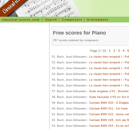
classical-scores.com
>
Search
|
Composers
|
Instruments
Free scores for Piano
767 scores ordered by composers :
Page 2 / 16 -
1
-
2
-
3
-
4
-
5
51. Bach, Jean-Sébastien :
Le clavier bien tempéré I - 
52. Bach, Jean-Sébastien :
Le clavier bien tempéré I - 
53. Bach, Jean-Sébastien :
Le clavier bien tempéré I - 
54. Bach, Jean-Sébastien :
Le clavier bien tempéré I - 
55. Bach, Jean-Sébastien :
Le clavier bien tempéré I - 
56. Bach, Jean-Sébastien :
Le clavier bien tempéré I - 
57. Bach, Jean-Sébastien :
Suite anglaise n°01 - Bourré
58. Bach, Jean-Sébastien :
Suite française n°03 en Sol
59. Bach, Jean-Sébastien :
Cantate BWV 020 - O Ewigkei
60. Bach, Jean-Sébastien :
Cantate BWV 021 - Ich hatte
61. Bach, Jean-Sébastien :
Cantate BWV 022 - Jesus nah
62. Bach, Jean-Sébastien :
Cantate BWV 026 - Ach wie flü
63. Bach, Jean-Sébastien :
Cantate BWV 025 - Es ist ni