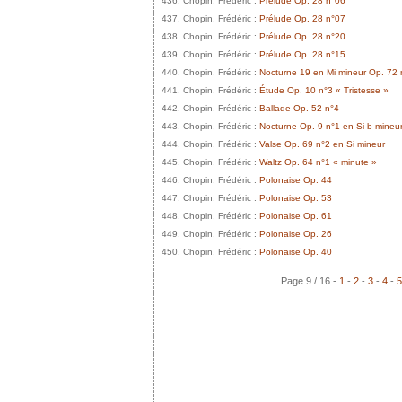
436. Chopin, Frédéric :
Prélude Op. 28 n°06
437. Chopin, Frédéric :
Prélude Op. 28 n°07
438. Chopin, Frédéric :
Prélude Op. 28 n°20
439. Chopin, Frédéric :
Prélude Op. 28 n°15
440. Chopin, Frédéric :
Nocturne 19 en Mi mineur Op. 72 
441. Chopin, Frédéric :
Étude Op. 10 n°3 « Tristesse »
442. Chopin, Frédéric :
Ballade Op. 52 n°4
443. Chopin, Frédéric :
Nocturne Op. 9 n°1 en Si b mineu
444. Chopin, Frédéric :
Valse Op. 69 n°2 en Si mineur
445. Chopin, Frédéric :
Waltz Op. 64 n°1 « minute »
446. Chopin, Frédéric :
Polonaise Op. 44
447. Chopin, Frédéric :
Polonaise Op. 53
448. Chopin, Frédéric :
Polonaise Op. 61
449. Chopin, Frédéric :
Polonaise Op. 26
450. Chopin, Frédéric :
Polonaise Op. 40
Page 9 / 16 -
1
-
2
-
3
-
4
-
5