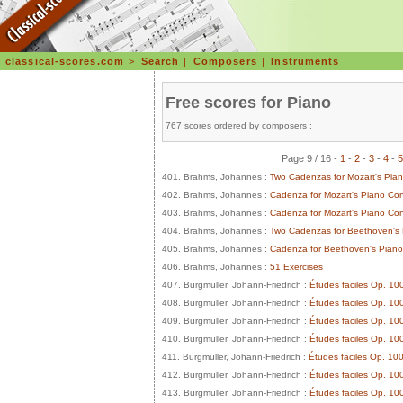
classical-scores.com
>
Search
|
Composers
|
Instruments
Free scores for Piano
767 scores ordered by composers :
Page 9 / 16 -
1
-
2
-
3
-
4
-
5
401. Brahms, Johannes :
Two Cadenzas for Mozart's Pian
402. Brahms, Johannes :
Cadenza for Mozart's Piano Con
403. Brahms, Johannes :
Cadenza for Mozart's Piano Con
404. Brahms, Johannes :
Two Cadenzas for Beethoven's 
405. Brahms, Johannes :
Cadenza for Beethoven's Piano 
406. Brahms, Johannes :
51 Exercises
407. Burgmüller, Johann-Friedrich :
Études faciles Op. 100
408. Burgmüller, Johann-Friedrich :
Études faciles Op. 100
409. Burgmüller, Johann-Friedrich :
Études faciles Op. 100
410. Burgmüller, Johann-Friedrich :
Études faciles Op. 100
411. Burgmüller, Johann-Friedrich :
Études faciles Op. 10
412. Burgmüller, Johann-Friedrich :
Études faciles Op. 100
413. Burgmüller, Johann-Friedrich :
Études faciles Op. 100