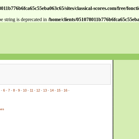
011b776b6fca65c55eba063c65/sites/classical-scores.com/free/fonctio
pe string is deprecated in
/home/clients/051078011b776b6fca65c55eba063
-
6
-
7
-
8
-
9
-
10
-
11
-
12
-
13
-
14
-
15
-
16
-
ses