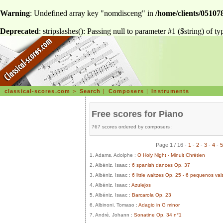
Warning
: Undefined array key "nomdisceng" in
/home/clients/051078
Deprecated
: stripslashes(): Passing null to parameter #1 ($string) of ty
classical-scores.com
>
Search
|
Composers
|
Instruments
Free scores for Piano
767 scores ordered by composers :
Page 1 / 16 -
1
-
2
-
3
-
4
-
5
1. Adams, Adolphe :
O Holy Night - Minuit Chrétien
2. Albéniz, Isaac :
6 spanish dances Op. 37
3. Albéniz, Isaac :
6 little waltzes Op. 25 - 6 pequenos val
4. Albéniz, Isaac :
Azulejos
5. Albéniz, Isaac :
Barcarola Op. 23
6. Albinoni, Tomaso :
Adagio in G minor
7. André, Johann :
Sonatine Op. 34 n°1