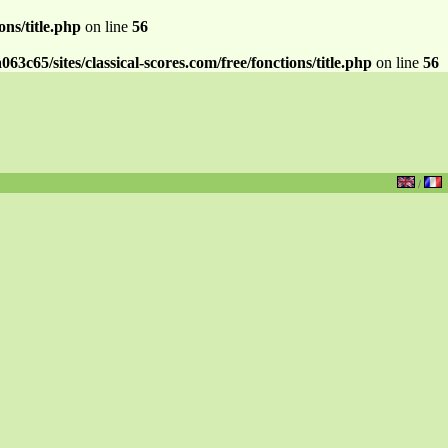
ns/title.php
on line
56
c65/sites/classical-scores.com/free/fonctions/title.php
on line
56
/