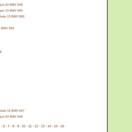
Fugue 04 BWV 849
Fugue 15 BWV 860
Prélude 15 BWV 860
or BWV 565
9
Prélude 02 BWV 847
Fugue 03 BWV 848
-
6
-
7
-
8
-
9
-
10
-
11
-
12
-
13
-
14
-
15
-
16
-