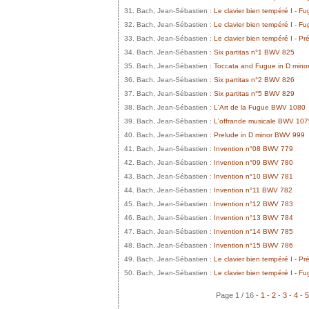
31. Bach, Jean-Sébastien :
Le clavier bien tempéré I - 
32. Bach, Jean-Sébastien :
Le clavier bien tempéré I - 
33. Bach, Jean-Sébastien :
Le clavier bien tempéré I - 
34. Bach, Jean-Sébastien :
Six partitas n°1 BWV 825
35. Bach, Jean-Sébastien :
Toccata and Fugue in D min
36. Bach, Jean-Sébastien :
Six partitas n°2 BWV 826
37. Bach, Jean-Sébastien :
Six partitas n°5 BWV 829
38. Bach, Jean-Sébastien :
L'Art de la Fugue BWV 1080
39. Bach, Jean-Sébastien :
L'offrande musicale BWV 107
40. Bach, Jean-Sébastien :
Prelude in D minor BWV 999
41. Bach, Jean-Sébastien :
Invention n°08 BWV 779
42. Bach, Jean-Sébastien :
Invention n°09 BWV 780
43. Bach, Jean-Sébastien :
Invention n°10 BWV 781
44. Bach, Jean-Sébastien :
Invention n°11 BWV 782
45. Bach, Jean-Sébastien :
Invention n°12 BWV 783
46. Bach, Jean-Sébastien :
Invention n°13 BWV 784
47. Bach, Jean-Sébastien :
Invention n°14 BWV 785
48. Bach, Jean-Sébastien :
Invention n°15 BWV 786
49. Bach, Jean-Sébastien :
Le clavier bien tempéré I - 
50. Bach, Jean-Sébastien :
Le clavier bien tempéré I - 
Page 1 / 16 -
1
-
2
-
3
-
4
-
5